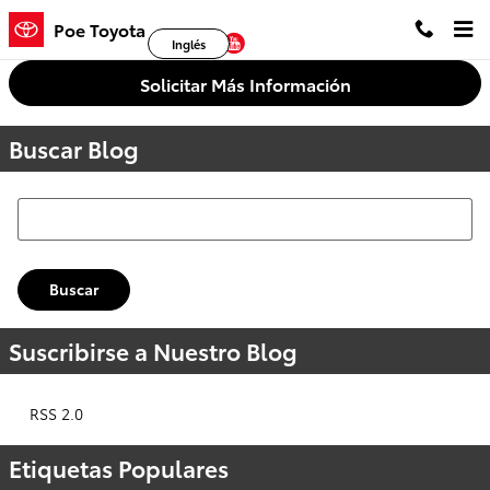
Saltar al contenido principal
Poe Toyota
Facebook
Twitter
YouTube
Inglés
Solicitar Más Información
Buscar Blog
Buscar Blog
Buscar
Suscribirse a Nuestro Blog
RSS 2.0
Etiquetas Populares